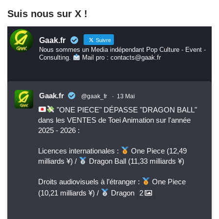
Suis nous sur X !
Gaak.fr
Suivre
Nous sommes un Media indépendant Pop Culture - Event -
Consulting.
Mail pro : contacts@gaak.fr
Gaak.fr
@gaak_fr
·
13 Mai
"ONE PIECE" DÉPASSE "DRAGON BALL"
dans les VENTES de Toei Animation sur l'année
2025 - 2026 :
Licences internationales :
One Piece (12,49
milliards ¥) /
Dragon Ball (11,33 milliards ¥)
Droits audiovisuels à l’étranger :
One Piece
(10,21 milliards ¥) /
Dragon
2