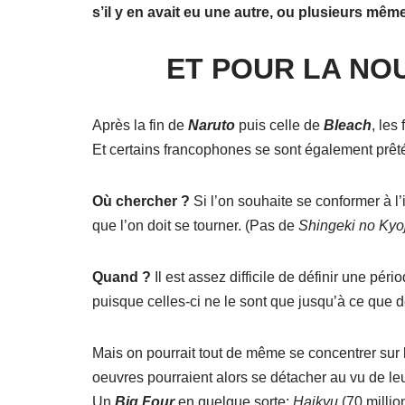
s’il y en avait eu une autre, ou plusieurs même
ET POUR LA NO
Après la fin de
Naruto
puis celle de
Bleach
, les
Et certains francophones se sont également prêté
Où chercher ?
Si l’on souhaite se conformer à l’i
que l’on doit se tourner. (Pas de
Shingeki no Kyo
Quand ?
Il est assez difficile de définir une pér
puisque celles-ci ne le sont que jusqu’à ce que 
Mais on pourrait tout de même se concentrer sur
oeuvres pourraient alors se détacher au vu de le
Un
Big Four
en quelque sorte:
Haikyu
(70 millio