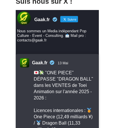
Suis nous sur X !
Gaak.fr
Suivre
Nous sommes un Media indépendant Pop
Culture - Event - Consulting.
Mail pro :
contacts@gaak.fr
Gaak.fr
13 Mai
"ONE PIECE"
DÉPASSE "DRAGON BALL"
dans les VENTES de Toei
Animation sur l'année 2025 -
2026 :
Licences internationales :
One Piece (12,49 milliards ¥)
/
Dragon Ball (11,33