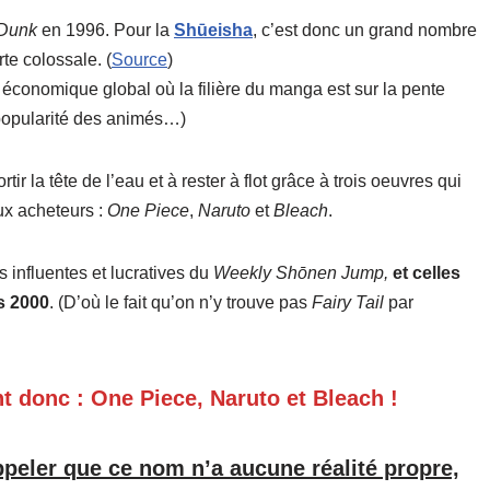
Dunk
en 1996. Pour la
Shūeisha
, c’est donc un grand nombre
te colossale. (
Source
)
e économique global où la filière du manga est sur la pente
popularité des animés…)
ir la tête de l’eau et à rester à flot grâce à trois oeuvres qui
ux acheteurs :
One Piece
,
Naruto
et
Bleach
.
 influentes et lucratives du
Weekly Shōnen Jump,
et celles
s 2000
. (D’où le fait qu’on n’y trouve pas
Fairy Tail
par
nt donc : One Piece, Naruto et Bleach !
ppeler que ce nom n’a aucune réalité propre,