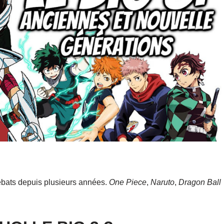
débats depuis plusieurs années.
One Piece
,
Naruto
,
Dragon
Ball