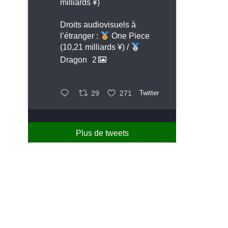
milliards ¥)
Droits audiovisuels à
l’étranger :
One Piece
(10,21 milliards ¥) /
Dragon
2
29
271
Twitter
Plus de tweets