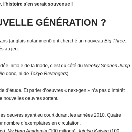
, l’histoire s’en serait souvenue !
UVELLE GÉNÉRATION ?
 fans (anglais notamment) ont cherché un nouveau
Big Three
.
s au jeu.
dée initiale de la triade, c’est du côté du
Weekly Shōnen Jump
jin
donc, ni de
Tokyo Revengers
)
iode d’étude. Et parler d’oeuvres « next-gen » n’a pas d’intérêt
de nouvelles oeuvres sortent.
 les oeuvres ayant eu court durant les années 2010. Quatre
ur nombre d’exemplaires en circulation.
ns),
My Hero Academia
(100 milions),
Jujutsu Kaisen
(100