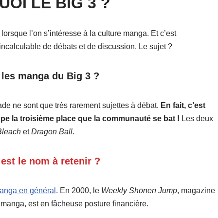
UOI LE BIG 3 ?
orsque l’on s’intéresse à la culture manga. Et c’est
incalculable de débats et de discussion. Le sujet ?
 les manga du Big 3 ?
ade ne sont que très rarement sujettes à débat.
En fait, c’est
pe la troisième place que la communauté se bat !
Les deux
Bleach
et
Dragon Ball
.
 est le nom à retenir ?
manga en général
. En 2000, le
Weekly Shōnen Jump
, magazine
u manga, est en fâcheuse posture financière.