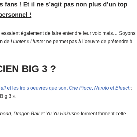
 fans ! Et il ne s’agit pas non plus d’un top
personnel !
 essaient également de faire entendre leur voix mais… Soyons
on de
Hunter x Hunte
r ne permet pas à l’oeuvre de prétendre à
IEN BIG 3 ?
all
et les trois oeuvres que sont
One Piece
,
Naruto
et
Bleach
;
Big 3 ».
abond
,
Dragon Ball
et
Yu Yu Hakusho
forment forment cette