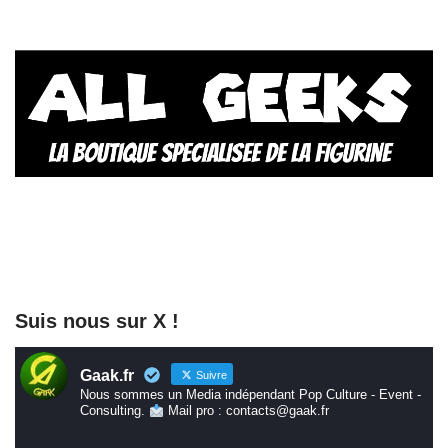
Suis nous sur X !
Gaak.fr
Suivre
Nous sommes un Media indépendant Pop Culture - Event -
Consulting.
Mail pro : contacts@gaak.fr