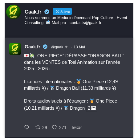
Gaak.fr
Suivre
Nous sommes un Media indépendant Pop Culture - Event -
Consulting.
Mail pro : contacts@gaak.fr
Gaak.fr
@gaak_fr
·
13 Mai
"ONE PIECE" DÉPASSE "DRAGON BALL"
dans les VENTES de Toei Animation sur l'année
2025 - 2026 :
Licences internationales :
One Piece (12,49
milliards ¥) /
Dragon Ball (11,33 milliards ¥)
Droits audiovisuels à l’étranger :
One Piece
(10,21 milliards ¥) /
Dragon
2
29
271
Twitter