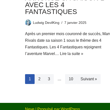
AVEC LES 4
FANTASTIQUES
Ludwig DevilKing
7 janvier 2025
Après un premier mois couronné de succès, Mar
Rivals date sa saison 1 sous le thème des 4
Fantastiques. Les 4 Fantastiques rejoignent
l’aventure Marvel…
Lire la suite »
1
2
3
…
10
Suivant »
Neve
| Propulsé par
WordPress