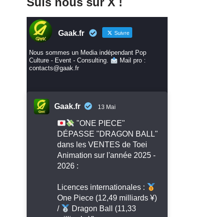
Suis nous sur X !
Gaak.fr
Suivre
Nous sommes un Media indépendant Pop
Culture - Event - Consulting.
Mail pro :
contacts@gaak.fr
Gaak.fr
13 Mai
"ONE PIECE"
DÉPASSE "DRAGON BALL"
dans les VENTES de Toei
Animation sur l'année 2025 -
2026 :
Licences internationales :
One Piece (12,49 milliards ¥)
/
Dragon Ball (11,33