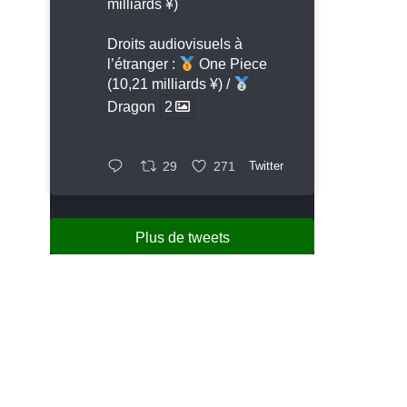
milliards ¥)
Droits audiovisuels à
l’étranger :
One Piece
(10,21 milliards ¥) /
Dragon
2
29
271
Twitter
Plus de tweets