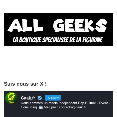
Suis nous sur X !
Gaak.fr
Suivre
Nous sommes un Media indépendant Pop Culture - Event -
Consulting.
Mail pro : contacts@gaak.fr