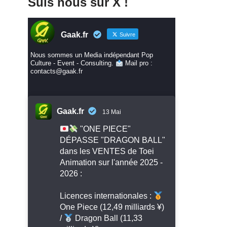
Suis nous sur X !
Gaak.fr
Suivre
Nous sommes un Media indépendant Pop
Culture - Event - Consulting.
Mail pro :
contacts@gaak.fr
Gaak.fr
13 Mai
"ONE PIECE"
DÉPASSE "DRAGON BALL"
dans les VENTES de Toei
Animation sur l'année 2025 -
2026 :
Licences internationales :
One Piece (12,49 milliards ¥)
/
Dragon Ball (11,33