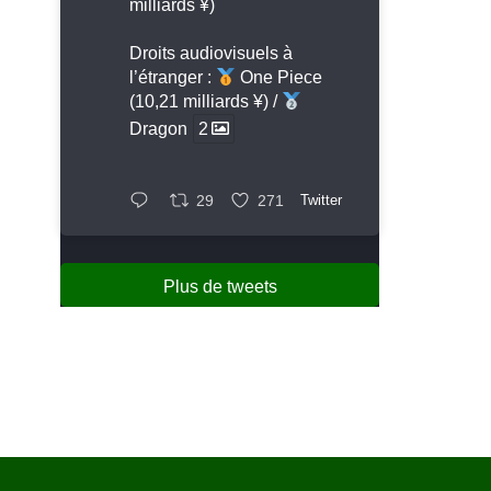
milliards ¥)
Droits audiovisuels à
l’étranger :
One Piece
(10,21 milliards ¥) /
Dragon
2
29
271
Twitter
Plus de tweets