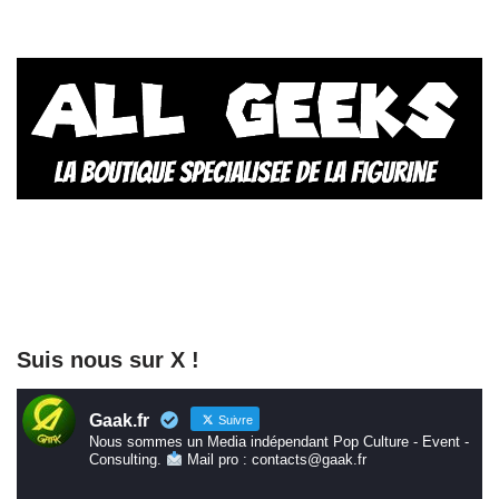
Suis nous sur X !
Gaak.fr
Suivre
Nous sommes un Media indépendant Pop Culture - Event -
Consulting.
Mail pro : contacts@gaak.fr