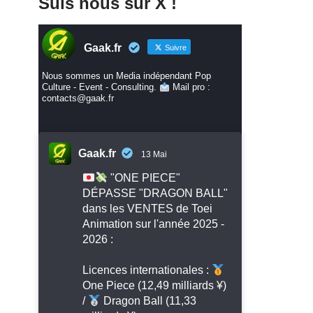
Suis nous sur X !
Gaak.fr
Suivre
Nous sommes un Media indépendant Pop
Culture - Event - Consulting.
Mail pro :
contacts@gaak.fr
Gaak.fr
13 Mai
"ONE PIECE"
DÉPASSE "DRAGON BALL"
dans les VENTES de Toei
Animation sur l'année 2025 -
2026 :
Licences internationales :
One Piece (12,49 milliards ¥)
/
Dragon Ball (11,33