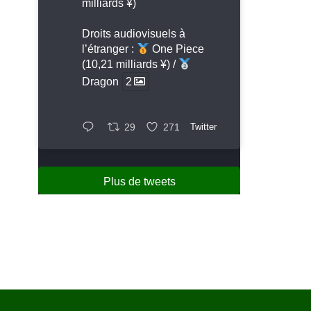
milliards ¥)
Droits audiovisuels à
l’étranger :
One Piece
(10,21 milliards ¥) /
Dragon
2
29
271
Twitter
Plus de tweets