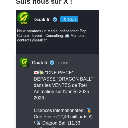
Suis nous sur X !
Gaak.fr
Suivre
Nous sommes un Media indépendant Pop
Culture - Event - Consulting.
Mail pro :
contacts@gaak.fr
Gaak.fr
13 Mai
"ONE PIECE"
DÉPASSE "DRAGON BALL"
dans les VENTES de Toei
Animation sur l'année 2025 -
2026 :
Licences internationales :
One Piece (12,49 milliards ¥)
/
Dragon Ball (11,33