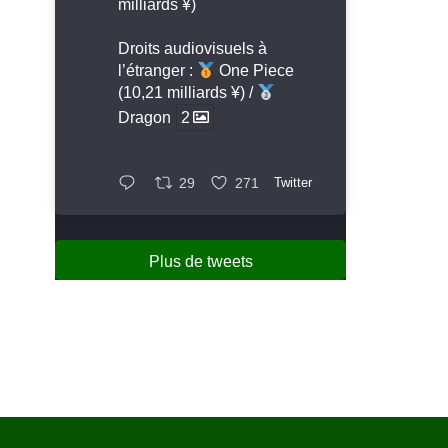
milliards ¥)
Droits audiovisuels à
l’étranger :
One Piece
(10,21 milliards ¥) /
Dragon
2
29
271
Twitter
Plus de tweets