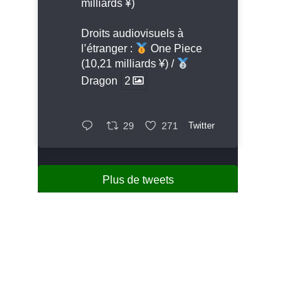
milliards ¥)
Droits audiovisuels à
l’étranger :
One Piece
(10,21 milliards ¥) /
Dragon
2
29
271
Twitter
Plus de tweets