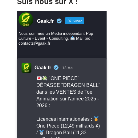
Suis nous sur X !
Gaak.fr
Suivre
Nous sommes un Media indépendant Pop
Culture - Event - Consulting.
Mail pro :
contacts@gaak.fr
Gaak.fr
13 Mai
"ONE PIECE"
DÉPASSE "DRAGON BALL"
dans les VENTES de Toei
Animation sur l'année 2025 -
2026 :
Licences internationales :
One Piece (12,49 milliards ¥)
/
Dragon Ball (11,33