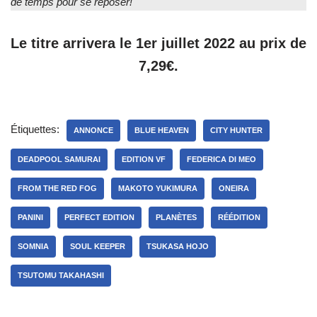
de temps pour se reposer!
Le titre arrivera le 1er juillet 2022 au prix de
7,29€.
Étiquettes:
ANNONCE
BLUE HEAVEN
CITY HUNTER
DEADPOOL SAMURAI
EDITION VF
FEDERICA DI MEO
FROM THE RED FOG
MAKOTO YUKIMURA
ONEIRA
PANINI
PERFECT EDITION
PLANÈTES
RÉÉDITION
SOMNIA
SOUL KEEPER
TSUKASA HOJO
TSUTOMU TAKAHASHI