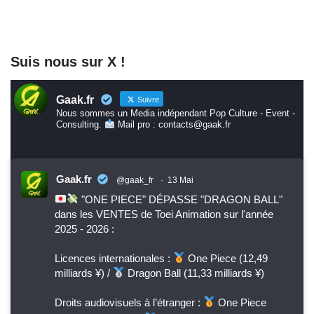
Suis nous sur X !
Gaak.fr
Suivre
Nous sommes un Media indépendant Pop Culture - Event -
Consulting.
Mail pro : contacts@gaak.fr
Gaak.fr
@gaak_fr
·
13 Mai
"ONE PIECE" DÉPASSE "DRAGON BALL"
dans les VENTES de Toei Animation sur l'année
2025 - 2026 :
Licences internationales :
One Piece (12,49
milliards ¥) /
Dragon Ball (11,33 milliards ¥)
Droits audiovisuels à l’étranger :
One Piece