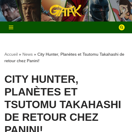
Aller
au
contenu
Accueil
»
News
»
City Hunter, Planètes et Tsutomu Takahashi de
retour chez Panini!
CITY HUNTER,
PLANÈTES ET
TSUTOMU TAKAHASHI
DE RETOUR CHEZ
PANINI!