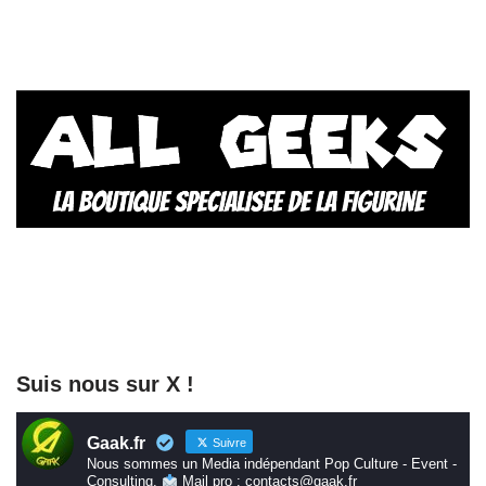
Suis nous sur X !
Gaak.fr
Suivre
Nous sommes un Media indépendant Pop Culture - Event -
Consulting.
Mail pro : contacts@gaak.fr