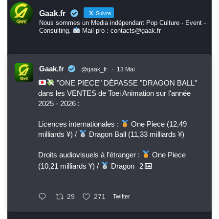
Gaak.fr
Suivre
Nous sommes un Media indépendant Pop Culture - Event -
Consulting.
Mail pro : contacts@gaak.fr
Gaak.fr
@gaak_fr
·
13 Mai
"ONE PIECE" DÉPASSE "DRAGON BALL"
dans les VENTES de Toei Animation sur l'année
2025 - 2026 :
Licences internationales :
One Piece (12,49
milliards ¥) /
Dragon Ball (11,33 milliards ¥)
Droits audiovisuels à l’étranger :
One Piece
(10,21 milliards ¥) /
Dragon
2
29
271
Twitter