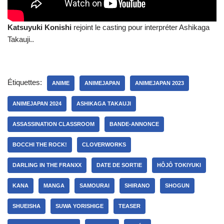
Katsuyuki Konishi
rejoint le casting pour interpréter Ashikaga
Takauji..
Étiquettes:
ANIME
ANIMEJAPAN
ANIMEJAPAN 2023
ANIMEJAPAN 2024
ASHIKAGA TAKAUJI
ASSASSINATION CLASSROOM
BANDE-ANNONCE
BOCCHI THE ROCK!
CLOVERWORKS
DARLING IN THE FRANXX
DATE DE SORTIE
HÔJÔ TOKIYUKI
KANA
MANGA
SAMOURAI
SHIRANO
SHOGUN
SHUEISHA
SUWA YORISHIGE
TEASER