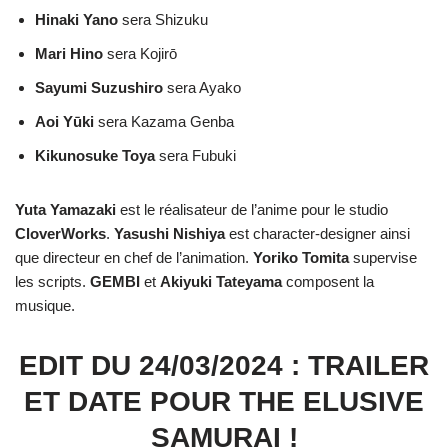
Hinaki Yano
sera Shizuku
Mari Hino
sera Kojirō
Sayumi Suzushiro
sera Ayako
Aoi Yūki
sera Kazama Genba
Kikunosuke Toya
sera Fubuki
Yuta Yamazaki
est le réalisateur de l’anime pour le studio
CloverWorks
.
Yasushi
Nishiya
est character-designer ainsi
que directeur en chef de l’animation.
Yoriko
Tomita
supervise
les scripts.
GEMBI
et
Akiyuki
Tateyama
composent la
musique.
EDIT DU 24/03/2024 : TRAILER
ET DATE POUR THE ELUSIVE
SAMURAI !