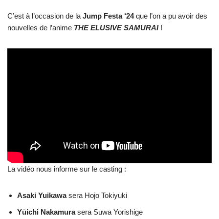
C’est à l’occasion de la
Jump Festa ‘24
que l’on a pu avoir des
nouvelles de l’anime
THE ELUSIVE SAMURAI
!
La vidéo nous informe sur le casting :
Asaki Yuikawa
sera Hojo Tokiyuki
Yūichi Nakamura
sera Suwa Yorishige