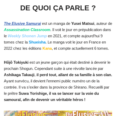
DE QUOI ÇA PARLE ?
The Elusive Samurai
est un manga de
Yusei Matsui
, auteur de
Assassination Classroom
. Il voit le jour en prépublication dans
le
Weekly Shonen Jump
en 2021, et compte aujourd’hui 9
tomes chez la
Shueisha
. Le manga voit le jour en France en
2022 chez les éditions
Kana
, et compte actuellement 6 tomes.
Hôjô
Tokiyuki
est un jeune garçon qui était destiné à devenir le
prochain Shogun. Cependant suite à une révolte lancée par
Ashikaga Takauji
,
il perd tout, allant de sa famille à son clan.
Ayant survécu, il devient l’ennemi public numéro un de la
contrée. Il va s’exiler dans la province de Shirano. Recueilli par
le prêtre
Suwa Yorishige, il va se lancer sur la voie du
samouraï, afin de devenir un véritable héros !