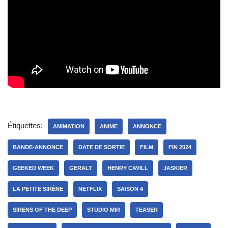
Étiquettes:
ANIMATION
ANIME
ANNONCE
BANDE-ANNONCE
DATE DE SORTIE
FILM
FIN 2024
GEEKED WEEK
GERALT
HENRY CAVILL
JASKIER
LA PETITE SIRÈNE
NETFLIX
SAISON 4
SIRENS OF THE DEEP
STUDIO MIR
TEASER