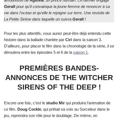
amoureuse de
Agloval
, un prince humain. Ce dernier engage
Geralt
pour qu’il convainque la jeune femme de renoncer à sa
vie dans l’océan et qu’elle le rejoigne sur terre. Une revisite de
La Petite Sirène dans laquelle on suivra
Geralt
!
Pour les plus attentifs, vous aurez peut-être déjà entendu cette
histoire dans la ballade chantée par
Ciri
dans la saison 3.
D’ailleurs, pour placer le film dans la chronologie de la série, il se
déroulera entre les épisodes 5 et 6 de la
saison 1
.
PREMIÈRES BANDES-
ANNONCES DE THE WITCHER
SIRENS OF THE DEEP !
Encore une fois, c’est le
studio Mir
qui produira l’animation de
ce film.
Doug Cockle
, qui prêtait sa voix au Sorceleur dans le
jeu, reprendra son rôle pour le doublage. De même, on