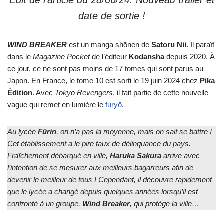
Edit de l’article du 28/06/24: Nouveau trailer et
date de sortie !
WIND BREAKER
est un manga shōnen de
Satoru Nii
. Il paraît
dans le
Magazine Pocket
de l’éditeur
Kodansha
depuis 2020. À
ce jour, ce ne sont pas moins de 17 tomes qui sont parus au
Japon. En France, le tome 10 est sorti le 19 juin 2024 chez
Pika
Édition
. Avec
Tokyo Revengers
, il fait partie de cette nouvelle
vague qui remet en lumière le
furyō
.
Au lycée
Fûrin
, on n’a pas la moyenne, mais on sait se battre !
Cet établissement a le pire taux de délinquance du pays.
Fraîchement débarqué en ville,
Haruka
Sakura
arrive avec
l’intention de se mesurer aux meilleurs bagarreurs afin de
devenir le meilleur de tous ! Cependant, il découvre rapidement
que le lycée a changé depuis quelques années lorsqu’il est
confronté à un groupe,
Wind
Breaker
, qui protège la ville…