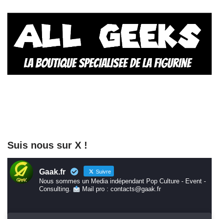
Suis nous sur X !
Gaak.fr
Suivre
Nous sommes un Media indépendant Pop Culture - Event -
Consulting.
Mail pro : contacts@gaak.fr