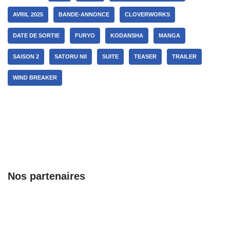
AVRIL 2025
BANDE-ANNONCE
CLOVERWORKS
DATE DE SORTIE
FURYO
KODANSHA
MANGA
SAISON 2
SATORU NII
SUITE
TEASER
TRAILER
WIND BREAKER
Nos partenaires