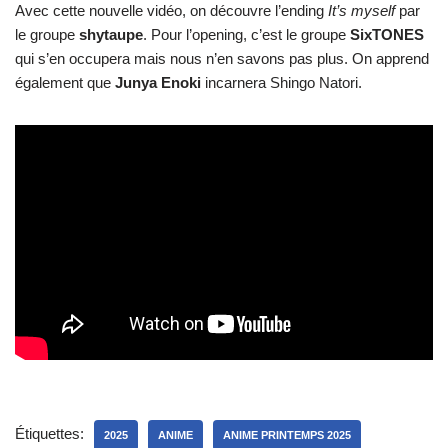
Avec cette nouvelle vidéo, on découvre l’ending
It’s myself
par
le groupe
shytaupe
. Pour l’opening, c’est le groupe
SixTONES
qui s’en occupera mais nous n’en savons pas plus. On apprend
également que
Junya Enoki
incarnera Shingo Natori.
Étiquettes:
2025
ANIME
ANIME PRINTEMPS 2025