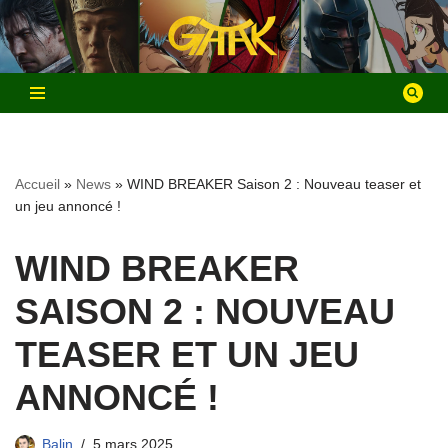
Aller
au
contenu
Accueil
»
News
»
WIND BREAKER Saison 2 : Nouveau teaser et
un jeu annoncé !
WIND BREAKER
SAISON 2 : NOUVEAU
TEASER ET UN JEU
ANNONCÉ !
Balin
5 mars 2025