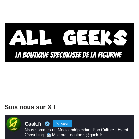
Suis nous sur X !
Gaak.fr
Suivre
Nous sommes un Media indépendant Pop Culture - Event -
Consulting.
Mail pro : contacts@gaak.fr