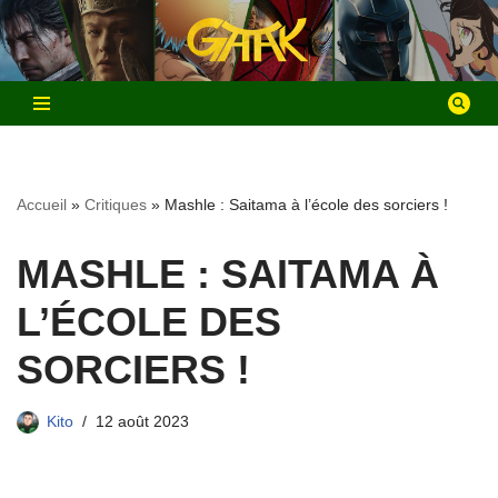
Aller
au
contenu
Accueil
»
Critiques
»
Mashle : Saitama à l’école des sorciers !
MASHLE : SAITAMA À
L’ÉCOLE DES
SORCIERS !
Kito
12 août 2023