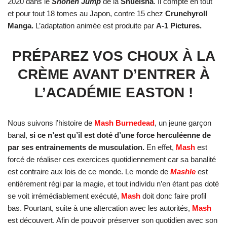
2020 dans le
Shonen Jump
de la
Shueisha
. Il compte en tout
et pour tout 18 tomes au Japon, contre 15 chez
Crunchyroll
Manga.
L’adaptation animée est produite par
A-1 Pictures.
PRÉPAREZ VOS CHOUX À LA
CRÈME AVANT D’ENTRER À
L’ACADÉMIE EASTON !
Nous suivons l’histoire de
Mash
Burnedead
, un jeune garçon
banal,
si ce n’est qu’il est doté d’une force herculéenne de
par ses entrainements de musculation.
En effet,
Mash
est
forcé de réaliser ces exercices quotidiennement car sa banalité
est contraire aux lois de ce monde. Le monde de
Mashle
est
entièrement régi par la magie, et tout individu n’en étant pas doté
se voit irrémédiablement exécuté,
Mash
doit donc faire profil
bas. Pourtant, suite à une altercation avec les autorités,
Mash
est découvert. Afin de pouvoir préserver son quotidien avec son