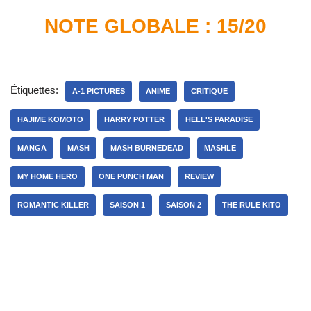
NOTE GLOBALE : 15/20
Étiquettes:
A-1 PICTURES
ANIME
CRITIQUE
HAJIME KOMOTO
HARRY POTTER
HELL'S PARADISE
MANGA
MASH
MASH BURNEDEAD
MASHLE
MY HOME HERO
ONE PUNCH MAN
REVIEW
ROMANTIC KILLER
SAISON 1
SAISON 2
THE RULE KITO