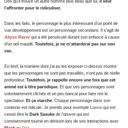
Dès qu’il trouve un autre homme plus beau que lui,
il veut
l’affronter pour le ridiculiser.
Dans les faits, le personnage le plus intéressant d’un point de
vue développement est un personnage secondaire. Il s’agit de
Abyss Razor
qui a été
.
persécuté durant
.
son enfance à cause
d’un œil maudit.
Toutefois, je ne m’attarderai pas sur son
cas.
En bref, la manière dont j’ai pu les exposer
.
ci-dessus montre
que les personnages
.
ne sont pas
.
travaillés, n’ont pas de réelle
profondeur.
Toutefois, je rappelle encore une fois que cet
animé est à titre parodique.
Et que ses personnages sont
volontairement
.
clichés et un peu bancal pour faire rire le
spectateur.
Et ça marche
. Chaque personnage dans son
contexte est ridicule. Je prends
.
pour exemple
Lance
qui est
censé être le
Dark Sasuke
de l’œuvre qui est
constamment
.
tourné en dérision lors de ses interactions avec
Mash
ou
Dot
.