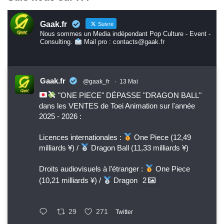
Gaak.fr
Suivre
Nous sommes un Media indépendant Pop Culture - Event -
Consulting.
Mail pro : contacts@gaak.fr
Gaak.fr
@gaak_fr
·
13 Mai
"ONE PIECE" DÉPASSE "DRAGON BALL"
dans les VENTES de Toei Animation sur l'année
2025 - 2026 :
Licences internationales :
One Piece (12,49
milliards ¥) /
Dragon Ball (11,33 milliards ¥)
Droits audiovisuels à l’étranger :
One Piece
(10,21 milliards ¥) /
Dragon
2
29
271
Twitter