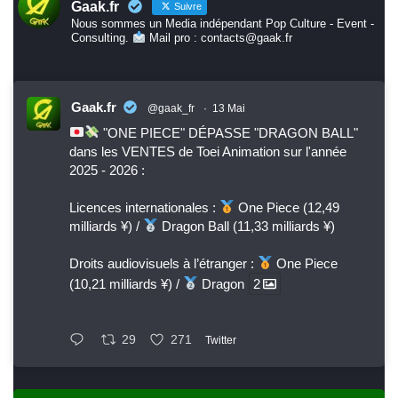
Gaak.fr
Suivre
Nous sommes un Media indépendant Pop Culture - Event -
Consulting.
Mail pro : contacts@gaak.fr
Gaak.fr
@gaak_fr
·
13 Mai
"ONE PIECE" DÉPASSE "DRAGON BALL"
dans les VENTES de Toei Animation sur l'année
2025 - 2026 :
Licences internationales :
One Piece (12,49
milliards ¥) /
Dragon Ball (11,33 milliards ¥)
Droits audiovisuels à l’étranger :
One Piece
(10,21 milliards ¥) /
Dragon
2
29
271
Twitter