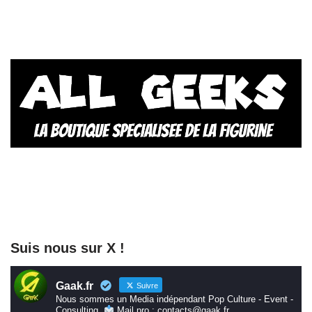
Suis nous sur X !
Gaak.fr
Suivre
Nous sommes un Media indépendant Pop Culture - Event -
Consulting.
Mail pro : contacts@gaak.fr