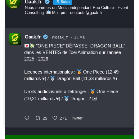
Gaak.fr
Suivre
Nous sommes un Media indépendant Pop Culture - Event -
Consulting.
Mail pro : contacts@gaak.fr
Gaak.fr
@gaak_fr
·
13 Mai
"ONE PIECE" DÉPASSE "DRAGON BALL"
dans les VENTES de Toei Animation sur l'année
2025 - 2026 :
Licences internationales :
One Piece (12,49
milliards ¥) /
Dragon Ball (11,33 milliards ¥)
Droits audiovisuels à l’étranger :
One Piece
(10,21 milliards ¥) /
Dragon
2
29
271
Twitter