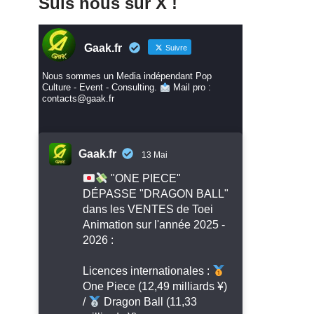
Suis nous sur X !
Gaak.fr
Suivre
Nous sommes un Media indépendant Pop
Culture - Event - Consulting.
Mail pro :
contacts@gaak.fr
Gaak.fr
13 Mai
"ONE PIECE"
DÉPASSE "DRAGON BALL"
dans les VENTES de Toei
Animation sur l'année 2025 -
2026 :
Licences internationales :
One Piece (12,49 milliards ¥)
/
Dragon Ball (11,33