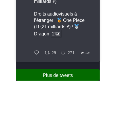
milliards ¥)
Droits audiovisuels à
l’étranger :
One Piece
(10,21 milliards ¥) /
Dragon
2
29
271
Twitter
Plus de tweets