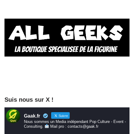
Suis nous sur X !
Gaak.fr
Suivre
Nous sommes un Media indépendant Pop Culture - Event -
Consulting.
Mail pro : contacts@gaak.fr