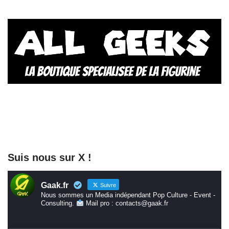
Suis nous sur X !
Gaak.fr
Suivre
Nous sommes un Media indépendant Pop Culture - Event -
Consulting.
Mail pro : contacts@gaak.fr