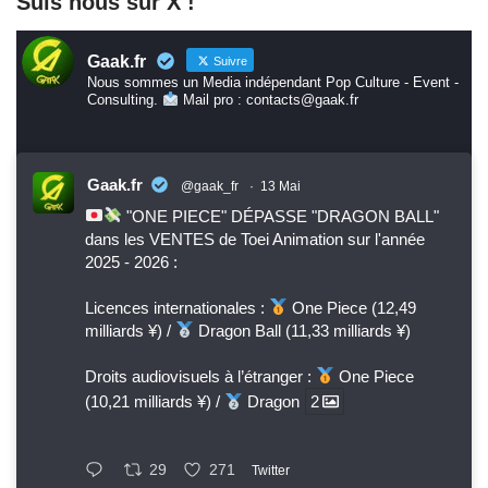
Suis nous sur X !
Gaak.fr
Suivre
Nous sommes un Media indépendant Pop Culture - Event -
Consulting.
Mail pro : contacts@gaak.fr
Gaak.fr
@gaak_fr
·
13 Mai
"ONE PIECE" DÉPASSE "DRAGON BALL"
dans les VENTES de Toei Animation sur l'année
2025 - 2026 :
Licences internationales :
One Piece (12,49
milliards ¥) /
Dragon Ball (11,33 milliards ¥)
Droits audiovisuels à l’étranger :
One Piece
(10,21 milliards ¥) /
Dragon
2
29
271
Twitter