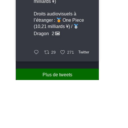
milliards ¥)
Droits audiovisuels à
l’étranger :
One Piece
(10,21 milliards ¥) /
Dragon
2
29
271
Twitter
Plus de tweets