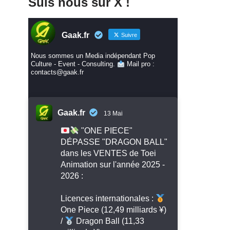
Suis nous sur X !
Gaak.fr
Suivre
Nous sommes un Media indépendant Pop
Culture - Event - Consulting.
Mail pro :
contacts@gaak.fr
Gaak.fr
13 Mai
"ONE PIECE"
DÉPASSE "DRAGON BALL"
dans les VENTES de Toei
Animation sur l'année 2025 -
2026 :
Licences internationales :
One Piece (12,49 milliards ¥)
/
Dragon Ball (11,33