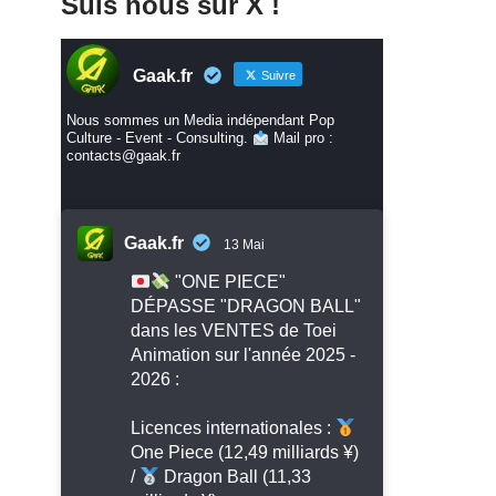
Suis nous sur X !
Gaak.fr
Suivre
Nous sommes un Media indépendant Pop
Culture - Event - Consulting.
Mail pro :
contacts@gaak.fr
Gaak.fr
13 Mai
"ONE PIECE"
DÉPASSE "DRAGON BALL"
dans les VENTES de Toei
Animation sur l'année 2025 -
2026 :
Licences internationales :
One Piece (12,49 milliards ¥)
/
Dragon Ball (11,33