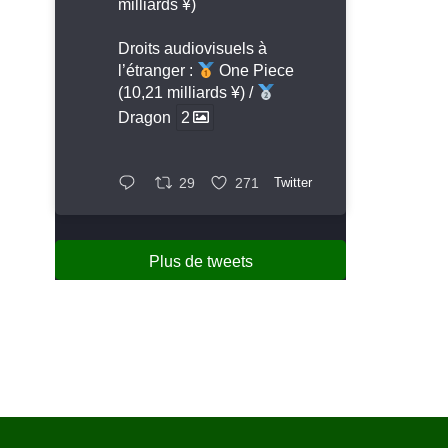
milliards ¥)
Droits audiovisuels à
l’étranger :
One Piece
(10,21 milliards ¥) /
Dragon
2
29
271
Twitter
Plus de tweets