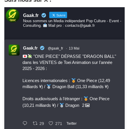
Gaak.fr
Suivre
Nous sommes un Media indépendant Pop Culture - Event -
Consulting.
Mail pro : contacts@gaak.fr
Gaak.fr
@gaak_fr
·
13 Mai
"ONE PIECE" DÉPASSE "DRAGON BALL"
dans les VENTES de Toei Animation sur l'année
2025 - 2026 :
Licences internationales :
One Piece (12,49
milliards ¥) /
Dragon Ball (11,33 milliards ¥)
Droits audiovisuels à l’étranger :
One Piece
(10,21 milliards ¥) /
Dragon
2
29
271
Twitter