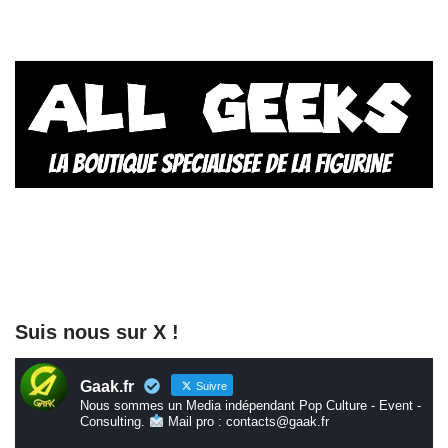
Suis nous sur X !
Gaak.fr
Suivre
Nous sommes un Media indépendant Pop Culture - Event -
Consulting.
Mail pro : contacts@gaak.fr