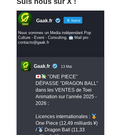
Suis nous sur X !
Gaak.fr
Suivre
Nous sommes un Media indépendant Pop
Culture - Event - Consulting.
Mail pro :
contacts@gaak.fr
Gaak.fr
13 Mai
"ONE PIECE"
DÉPASSE "DRAGON BALL"
dans les VENTES de Toei
Animation sur l'année 2025 -
2026 :
Licences internationales :
One Piece (12,49 milliards ¥)
/
Dragon Ball (11,33