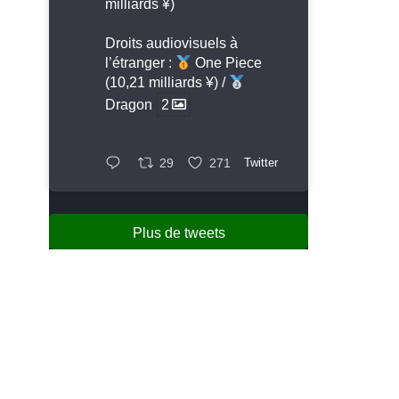
milliards ¥)
Droits audiovisuels à
l’étranger :
One Piece
(10,21 milliards ¥) /
Dragon
2
29
271
Twitter
Plus de tweets