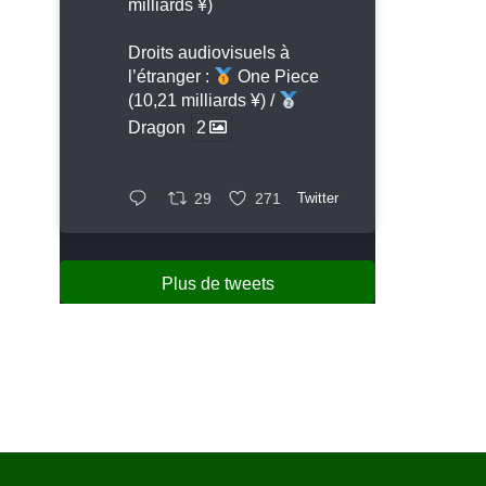
milliards ¥)
Droits audiovisuels à
l’étranger :
One Piece
(10,21 milliards ¥) /
Dragon
2
29
271
Twitter
Plus de tweets