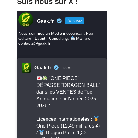
Suis nous sur X !
Gaak.fr
Suivre
Nous sommes un Media indépendant Pop
Culture - Event - Consulting.
Mail pro :
contacts@gaak.fr
Gaak.fr
13 Mai
"ONE PIECE"
DÉPASSE "DRAGON BALL"
dans les VENTES de Toei
Animation sur l'année 2025 -
2026 :
Licences internationales :
One Piece (12,49 milliards ¥)
/
Dragon Ball (11,33