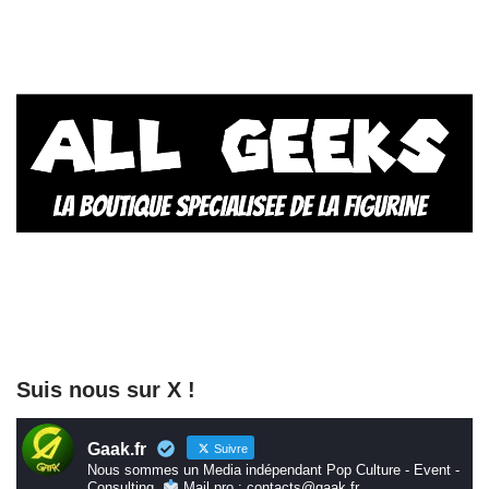
Suis nous sur X !
Gaak.fr
Suivre
Nous sommes un Media indépendant Pop Culture - Event -
Consulting.
Mail pro : contacts@gaak.fr