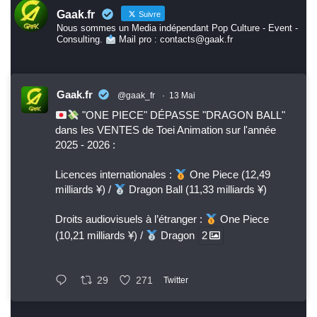
Gaak.fr
Suivre
Nous sommes un Media indépendant Pop Culture - Event -
Consulting.
Mail pro : contacts@gaak.fr
Gaak.fr
@gaak_fr
·
13 Mai
"ONE PIECE" DÉPASSE "DRAGON BALL"
dans les VENTES de Toei Animation sur l'année
2025 - 2026 :
Licences internationales :
One Piece (12,49
milliards ¥) /
Dragon Ball (11,33 milliards ¥)
Droits audiovisuels à l’étranger :
One Piece
(10,21 milliards ¥) /
Dragon
2
29
271
Twitter