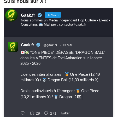
Suis nous sur X !
Gaak.fr
Suivre
Nous sommes un Media indépendant Pop Culture - Event -
Consulting.
Mail pro : contacts@gaak.fr
Gaak.fr
@gaak_fr
·
13 Mai
"ONE PIECE" DÉPASSE "DRAGON BALL"
dans les VENTES de Toei Animation sur l'année
2025 - 2026 :
Licences internationales :
One Piece (12,49
milliards ¥) /
Dragon Ball (11,33 milliards ¥)
Droits audiovisuels à l’étranger :
One Piece
(10,21 milliards ¥) /
Dragon
2
29
271
Twitter