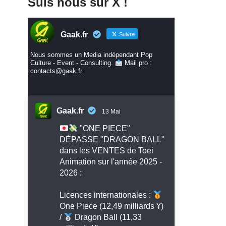
Suis nous sur X !
Gaak.fr
Suivre
Nous sommes un Media indépendant Pop
Culture - Event - Consulting.
Mail pro :
contacts@gaak.fr
Gaak.fr
13 Mai
"ONE PIECE"
DÉPASSE "DRAGON BALL"
dans les VENTES de Toei
Animation sur l'année 2025 -
2026 :
Licences internationales :
One Piece (12,49 milliards ¥)
/
Dragon Ball (11,33