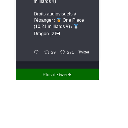
milliards ¥)
Droits audiovisuels à
l’étranger :
One Piece
(10,21 milliards ¥) /
Dragon
2
29
271
Twitter
Plus de tweets