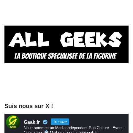
Suis nous sur X !
Gaak.fr
Suivre
Nous sommes un Media indépendant Pop Culture - Event -
Consulting.
Mail pro : contacts@gaak.fr