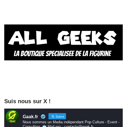
Suis nous sur X !
Gaak.fr
Suivre
Nous sommes un Media indépendant Pop Culture - Event -
Consulting.
Mail pro : contacts@gaak.fr