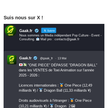
Suis nous sur X !
Gaak.fr
Suivre
Nous sommes un Media indépendant Pop Culture - Event -
Consulting.
Mail pro : contacts@gaak.fr
Gaak.fr
@gaak_fr
·
13 Mai
"ONE PIECE" DÉPASSE "DRAGON BALL"
dans les VENTES de Toei Animation sur l'année
2025 - 2026 :
Licences internationales :
One Piece (12,49
milliards ¥) /
Dragon Ball (11,33 milliards ¥)
Droits audiovisuels à l’étranger :
One Piece
(10,21 milliards ¥) /
Dragon
2