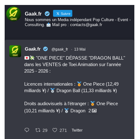
Gaak.fr
Suivre
Nous sommes un Media indépendant Pop Culture - Event -
Consulting.
Mail pro : contacts@gaak.fr
Gaak.fr
@gaak_fr
·
13 Mai
"ONE PIECE" DÉPASSE "DRAGON BALL"
dans les VENTES de Toei Animation sur l'année
2025 - 2026 :
Licences internationales :
One Piece (12,49
milliards ¥) /
Dragon Ball (11,33 milliards ¥)
Droits audiovisuels à l’étranger :
One Piece
(10,21 milliards ¥) /
Dragon
2
29
271
Twitter