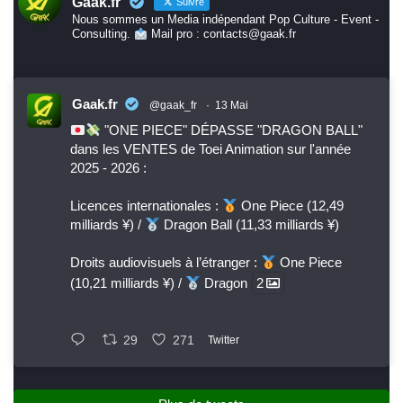
Gaak.fr
Suivre
Nous sommes un Media indépendant Pop Culture - Event -
Consulting.
Mail pro : contacts@gaak.fr
Gaak.fr
@gaak_fr
·
13 Mai
"ONE PIECE" DÉPASSE "DRAGON BALL"
dans les VENTES de Toei Animation sur l'année
2025 - 2026 :
Licences internationales :
One Piece (12,49
milliards ¥) /
Dragon Ball (11,33 milliards ¥)
Droits audiovisuels à l’étranger :
One Piece
(10,21 milliards ¥) /
Dragon
2
29
271
Twitter