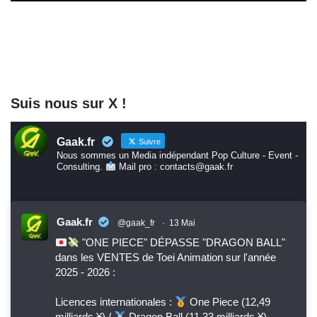
Suis nous sur X !
Gaak.fr
Suivre
Nous sommes un Media indépendant Pop Culture - Event -
Consulting.
Mail pro : contacts@gaak.fr
Gaak.fr
@gaak_fr
·
13 Mai
"ONE PIECE" DÉPASSE "DRAGON BALL"
dans les VENTES de Toei Animation sur l'année
2025 - 2026 :
Licences internationales :
One Piece (12,49
milliards ¥) /
Dragon Ball (11,33 milliards ¥)